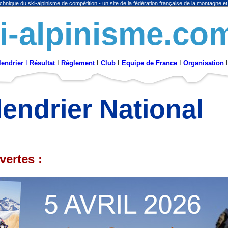
chnique du ski-alpinisme de compétition - un site de la fédération française de la montagne et
i-alpinisme.co
lendrier
I
Résultat
I
Réglement
I
Club
I
Equipe de France
I
Organisation
I
endrier National